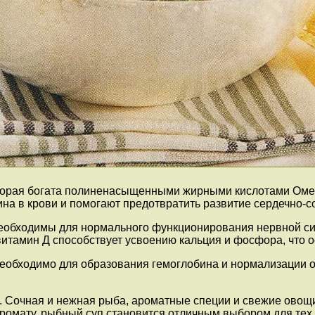
торая богата полиненасыщенными жирными кислотами Омег
на в крови и помогают предотвратить развитие сердечно-с
еобходимы для нормального функционирования нервной си
 витамин Д способствует усвоению кальция и фосфора, что 
 необходимо для образования гемоглобина и нормализации 
в. Сочная и нежная рыба, ароматные специи и свежие ово
ромату, рыбный суп становится отличным выбором для тех,