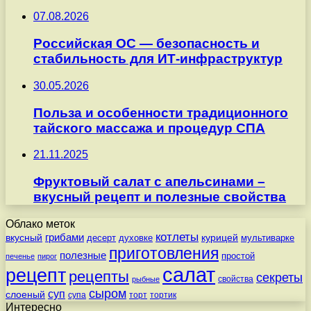
07.08.2026
Российская ОС — безопасность и
стабильность для ИТ-инфраструктур
30.05.2026
Польза и особенности традиционного
тайского массажа и процедур СПА
21.11.2025
Фруктовый салат с апельсинами –
вкусный рецепт и полезные свойства
Облако меток
котлеты
вкусный
грибами
курицей
десерт
духовке
мультиварке
приготовления
полезные
простой
печенье
пирог
салат
рецепт
рецепты
секреты
свойства
рыбные
сыром
суп
слоеный
супа
торт
тортик
Интересно