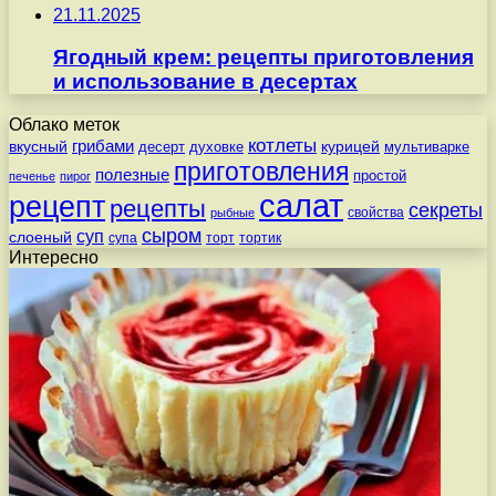
21.11.2025
Ягодный крем: рецепты приготовления
и использование в десертах
Облако меток
котлеты
вкусный
грибами
курицей
десерт
духовке
мультиварке
приготовления
полезные
простой
печенье
пирог
салат
рецепт
рецепты
секреты
свойства
рыбные
сыром
суп
слоеный
супа
торт
тортик
Интересно