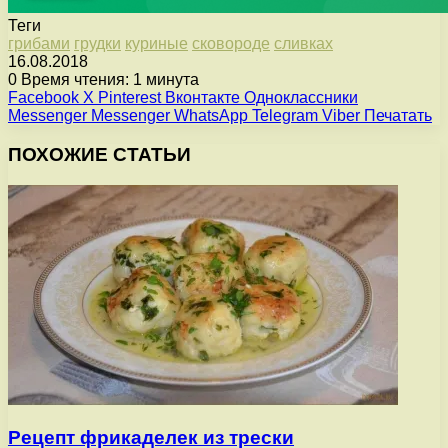
Теги
грибами
грудки
куриные
сковороде
сливках
16.08.2018
0
Время чтения: 1 минута
Facebook
X
Pinterest
Вконтакте
Одноклассники
Messenger
Messenger
WhatsApp
Telegram
Viber
Печатать
ПОХОЖИЕ СТАТЬИ
Рецепт фрикаделек из трески