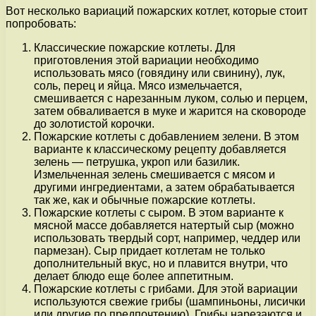
Вот несколько вариаций пожарских котлет, которые стоит
попробовать:
Классические пожарские котлеты. Для
приготовления этой вариации необходимо
использовать мясо (говядину или свинину), лук,
соль, перец и яйца. Мясо измельчается,
смешивается с нарезанным луком, солью и перцем,
затем обваливается в муке и жарится на сковороде
до золотистой корочки.
Пожарские котлеты с добавлением зелени. В этом
варианте к классическому рецепту добавляется
зелень — петрушка, укроп или базилик.
Измельченная зелень смешивается с мясом и
другими ингредиентами, а затем обрабатывается
так же, как и обычные пожарские котлеты.
Пожарские котлеты с сыром. В этом варианте к
мясной массе добавляется натертый сыр (можно
использовать твердый сорт, например, чеддер или
пармезан). Сыр придает котлетам не только
дополнительный вкус, но и плавится внутри, что
делает блюдо еще более аппетитным.
Пожарские котлеты с грибами. Для этой вариации
используются свежие грибы (шампиньоны, лисички
или другие по предпочтению). Грибы нарезаются и