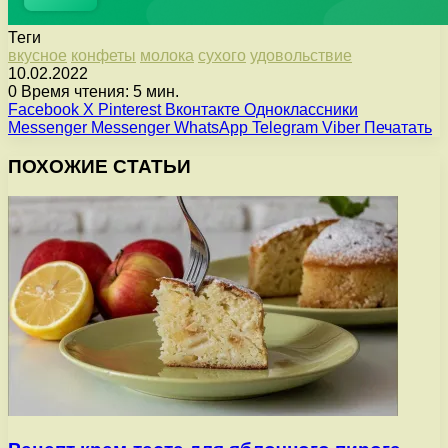
Теги
вкусное
конфеты
молока
сухого
удовольствие
10.02.2022
0
Время чтения: 5 мин.
Facebook
X
Pinterest
Вконтакте
Одноклассники
Messenger
Messenger
WhatsApp
Telegram
Viber
Печатать
ПОХОЖИЕ СТАТЬИ