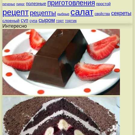
приготовления
полезные
простой
печенье
пирог
салат
рецепт
рецепты
секреты
свойства
рыбные
сыром
суп
слоеный
супа
торт
тортик
Интересно