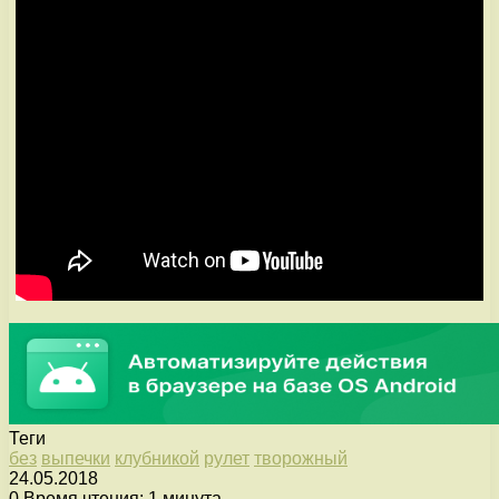
Теги
без
выпечки
клубникой
рулет
творожный
24.05.2018
0
Время чтения: 1 минута