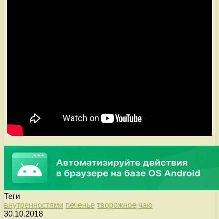
Теги
внутренностями
печенье
творожное
чаю
30.10.2018