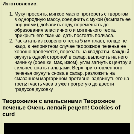
Изготовление:
Муку просеять, мягкое масло протереть с творогом
в однородную массу, соединить с мукой (всыпать ее
порциями), добавить соду, перемешать до
образования эластичного и мягенького теста,
прикрыть его тканью, дать постоять полчаса.
Раскатать из созрелого теста 5 мм пласт, толще не
надо, в неприятном случае творожное печенье не
хорошо пропечется, порезать на квадраты. Каждый
окунуть одной стороной в сахар, выложить на него
начинку (орешки, мак, изюм), углы загнуть к центру и
сильнее сжать пальцами. Верх приготовленного
печенья окунуть снова в сахар, разложить на
смазанном маргарином противне, задвинуть его на
третья часть часа в уже прогретую до двести
градусов духовку.
Творожники с апельсинами Творожное
печенье Очень легкий рецепт! Cookies of
curd