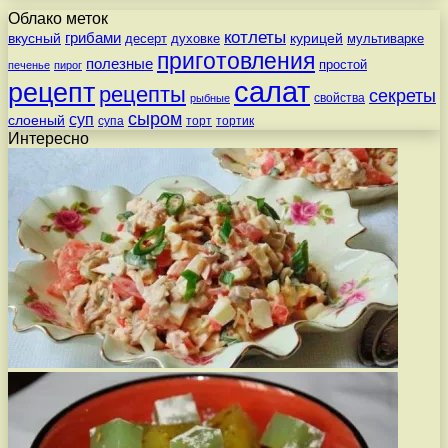
Облако меток
котлеты
вкусный
грибами
курицей
десерт
духовке
мультиварке
приготовления
полезные
простой
печенье
пирог
салат
рецепт
рецепты
секреты
свойства
рыбные
сыром
суп
слоеный
супа
торт
тортик
Интересно