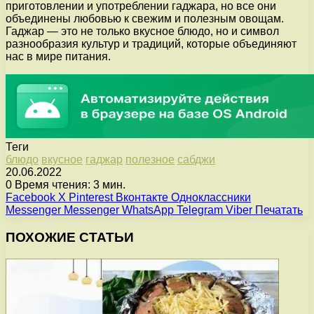
приготовлении и употреблении гаджара, но все они
объединены любовью к свежим и полезным овощам.
Гаджар — это не только вкусное блюдо, но и символ
разнообразия культур и традиций, которые объединяют
нас в мире питания.
Теги
блюдо
вкусное
гаджар
полезное
сабджи
20.06.2022
0
Время чтения: 3 мин.
Facebook
X
Pinterest
Вконтакте
Одноклассники
Messenger
Messenger
WhatsApp
Telegram
Viber
Печатать
ПОХОЖИЕ СТАТЬИ