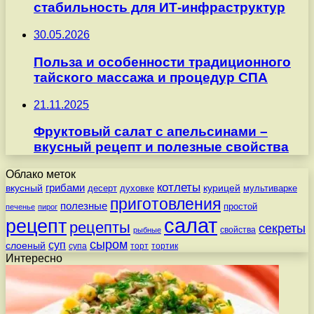
стабильность для ИТ-инфраструктур
30.05.2026
Польза и особенности традиционного
тайского массажа и процедур СПА
21.11.2025
Фруктовый салат с апельсинами –
вкусный рецепт и полезные свойства
Облако меток
котлеты
вкусный
грибами
курицей
десерт
духовке
мультиварке
приготовления
полезные
простой
печенье
пирог
салат
рецепт
рецепты
секреты
свойства
рыбные
сыром
суп
слоеный
супа
торт
тортик
Интересно