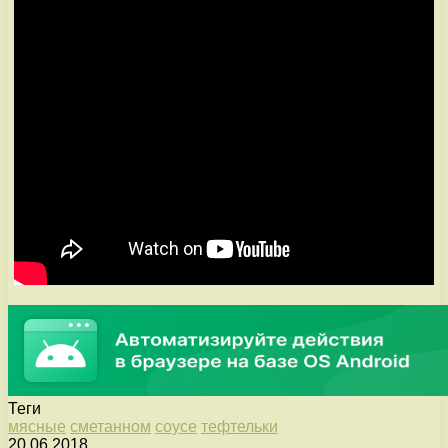
Теги
мясные
сметанном
соусе
тефтельки
20.06.2018