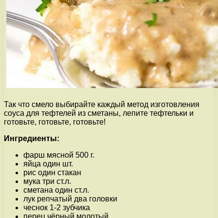
Так что смело выбирайте каждый метод изготовления
соуса для тефтелей из сметаны, лепите тефтельки и
готовьте, готовьте, готовьте!
Ингредиенты:
фарш мясной 500 г.
яйца один шт.
рис один стакан
мука три ст.л.
сметана один ст.л.
лук репчатый два головки
чеснок 1-2 зубчика
перец чёрный молотый