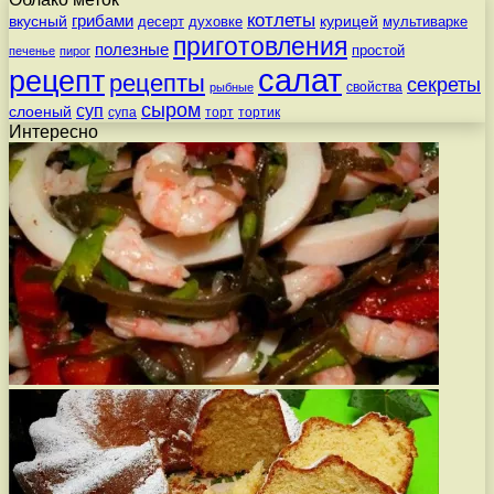
котлеты
вкусный
грибами
курицей
десерт
духовке
мультиварке
приготовления
полезные
простой
печенье
пирог
салат
рецепт
рецепты
секреты
свойства
рыбные
сыром
суп
слоеный
супа
торт
тортик
Интересно