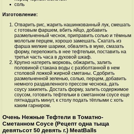
соль
Изготовление:
Отварить рис, жарить нашинкованный лук, смешать
с готовым фаршем, вбить яйцо, добавить
размельченный чеснок, приправить солью и тёмным
молотым перцем, хорошо замешать. Скатать из
фарша мелкие шарики, обвалять в муке, смазать
форму, переложить в нее тефтельки, поставить на
третья часть часа в духовой шкаф.
Крупно натереть морковь, обжарить, залить
половиной стакана воды с разболтанной в нем
столовой ложкой жирной сметаны. Сдобрить
размельченной зеленью, солью, перцем, добавить
немного раздавленного прессом чеснока, дать
соусу закипеть. Достать форму, залить содержимое
соусом, готовить тефтельки в сметанном соусе еще
пятнадцать минут, к столу подать тёплыми с хоть
каким гарниром.
Очень Нежные Тефтели в Томатно-
Сметанном Соусе (Рецепт одна тыща
девятьсот 50 девять г.) MeatBalls