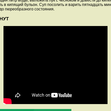
один литр воды, выложить лук с чесноком и довести до кипе
 в кипящий бульон. Суп посолить и варить пятнадцать мину
до пюреобразного состояния.
ИНУТ