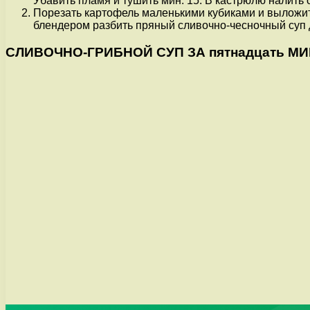
Убавить пламя и тушить мин. 15. В кастрюлю налить 
Порезать картофель маленькими кубиками и выложить
блендером разбить пряный сливочно-чесночный суп 
СЛИВОЧНО-ГРИБНОЙ СУП ЗА пятнадцать М