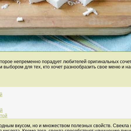
оторое непременно порадует любителей оригинальных соче
 выбором для тех, кто хочет разнообразить свое меню и 
й
ой
етой
ходным вкусом, но и множеством полезных свойств. Свекла
ая кислота. Кроме того, свекла способствует улучшению п