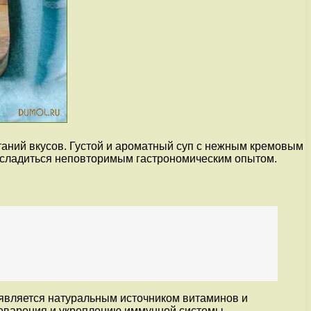
таний вкусов. Густой и ароматный суп с нежным кремовым
насладиться неповторимым гастрономическим опытом.
 является натуральным источником витаминов и
ищеварения и укреплению иммунной системы.