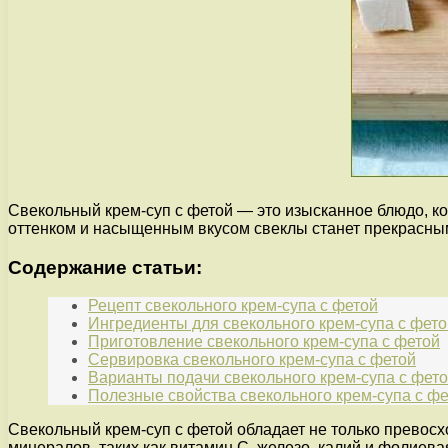
Свекольный крем-суп с фетой — это изысканное блюдо, к
оттенком и насыщенным вкусом свеклы станет прекрасным
Содержание статьи:
Рецепт свекольного крем-супа с фетой
Ингредиенты для свекольного крем-супа с фето
Приготовление свекольного крем-супа с фетой
Сервировка свекольного крем-супа с фетой
Варианты подачи свекольного крем-супа с фет
Полезные свойства свекольного крем-супа с ф
Свекольный крем-суп с фетой обладает не только превос
минералов, таких как витамин С, железо, калий и фолиев