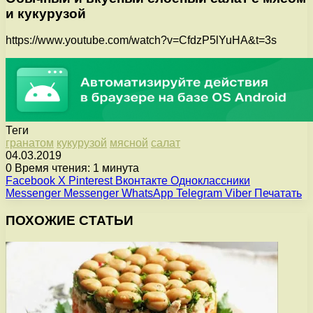
и кукурузой
https://www.youtube.com/watch?v=CfdzP5lYuHA&t=3s
Теги
гранатом
кукурузой
мясной
салат
04.03.2019
0
Время чтения: 1 минута
Facebook
X
Pinterest
Вконтакте
Одноклассники
Messenger
Messenger
WhatsApp
Telegram
Viber
Печатать
ПОХОЖИЕ СТАТЬИ