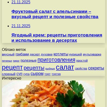
21.11.2025
Фруктовый салат с апельсинами –
вкусный рецепт и полезные свойства
21.11.2025
Ягодный крем: рецепты приготовления
и использование в десертах
Облако меток
котлеты
вкусный
грибами
курицей
десерт
духовке
мультиварке
приготовления
полезные
простой
печенье
пирог
салат
рецепт
рецепты
секреты
свойства
рыбные
сыром
суп
слоеный
супа
торт
тортик
Интересно