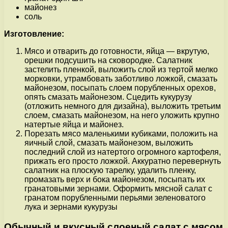
майонез
соль
Изготовление:
Мясо и отварить до готовности, яйца — вкрутую,
орешки подсушить на сковородке. Салатник
застелить пленкой, выложить слой из тертой мелко
морковки, утрамбовать заботливо ложкой, смазать
майонезом, посыпать слоем порубленных орехов,
опять смазать майонезом. Сцедить кукурузу
(отложить немного для дизайна), выложить третьим
слоем, смазать майонезом, на него уложить крупно
натертые яйца и майонез.
Порезать мясо маленькими кубиками, положить на
яичный слой, смазать майонезом, выложить
последний слой из натертого огромного картофеля,
прижать его просто ложкой. Аккуратно перевернуть
салатник на плоскую тарелку, удалить пленку,
промазать верх и бока майонезом, посыпать их
гранатовыми зернами. Оформить мясной салат с
гранатом порубленными перьями зеленоватого
лука и зернами кукурузы
Обычный и вкусный слоеный салат с мясом