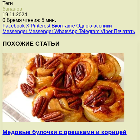
Теги
бананов
19.11.2024
0
Время чтения: 5 мин.
Facebook
X
Pinterest
Вконтакте
Одноклассники
Messenger
Messenger
WhatsApp
Telegram
Viber
Печатать
ПОХОЖИЕ СТАТЬИ
Медовые булочки с орешками и корицей