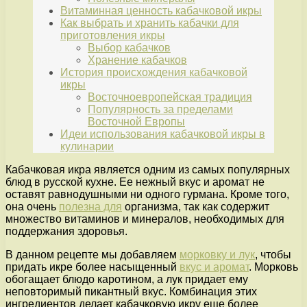
Витаминная ценность кабачковой икры
Как выбрать и хранить кабачки для
приготовления икры
Выбор кабачков
Хранение кабачков
История происхождения кабачковой
икры
Восточноевропейская традиция
Популярность за пределами
Восточной Европы
Идеи использования кабачковой икры в
кулинарии
Кабачковая икра является одним из самых популярных
блюд в русской кухне. Ее нежный вкус и аромат не
оставят равнодушными ни одного гурмана. Кроме того,
она очень
полезна для
организма, так как содержит
множество витаминов и минералов, необходимых для
поддержания здоровья.
В данном рецепте мы добавляем
морковку и лук
, чтобы
придать икре более насыщенный
вкус и аромат
. Морковь
обогащает блюдо каротином, а лук придает ему
неповторимый пикантный вкус. Комбинация этих
ингредиентов делает кабачковую икру еще более