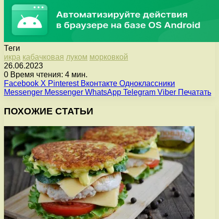
Теги
икра
кабачковая
луком
морковкой
26.06.2023
0
Время чтения: 4 мин.
Facebook
X
Pinterest
Вконтакте
Одноклассники
Messenger
Messenger
WhatsApp
Telegram
Viber
Печатать
ПОХОЖИЕ СТАТЬИ