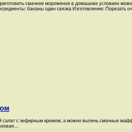
риготовить смачное мороженое в домашних условиях можно
нгредиенты: бананы один связка Изготовление: Порезать
дом
 салат с зефирным кремом, а можно выпечь смачные маффи
нановая…