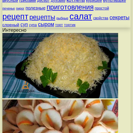
котлеты
вкусный
грибами
курицей
десерт
духовке
мультиварке
приготовления
полезные
простой
печенье
пирог
салат
рецепт
рецепты
секреты
свойства
рыбные
сыром
суп
слоеный
супа
торт
тортик
Интересно