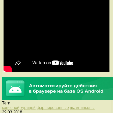
Теги
копченой
курицей
фаршированные
шампиньоны
29.03.2018