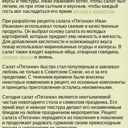
вкусы и текстуры. Иван Иванович хотел, чтобы салат был
легким, но при этом сытным и вкусным, чтобы каждый
гость мог насладиться его ярким
вкусом и ароматом
.
При разработке рецепта салата «Пятачок» Иван
Иванович использовал только свежие и качественные
продукты. Он выбрал основу салата из молодых
картофелей, которые придают ему нежность и мягкость.
Для добавления кислотности и освежающего вкуса
повар использовал маринованные огурцы и каперсы. В
салат также входят вареные яйца, отварная говядина,
свежие овощи
и зелень.
Салат «Пятачок» быстро стал популярным и завоевал
любовь не только в Советском Союзе, но и за его
пределами. С течением времени были внесены
некоторые изменения в рецепт, но основные компоненты
и принципы приготовления остались неизменными.
Сегодня салат «Пятачок» является неотъемлемой
частью новогоднего стола и символом праздника. Его
яркий вкус и нежная текстура делают его незаменимым
блюдом на любом праздничном мероприятии. Рецепт
салата «Пятачок» передается из поколения в поколение
и продолжает радовать гурманов своим превосходным
вкусом и неповторимым ароматом.