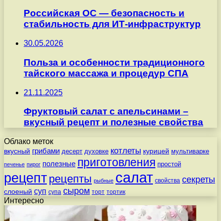
Российская ОС — безопасность и
стабильность для ИТ-инфраструктур
30.05.2026
Польза и особенности традиционного
тайского массажа и процедур СПА
21.11.2025
Фруктовый салат с апельсинами –
вкусный рецепт и полезные свойства
Облако меток
котлеты
вкусный
грибами
курицей
десерт
духовке
мультиварке
приготовления
полезные
простой
печенье
пирог
салат
рецепт
рецепты
секреты
свойства
рыбные
сыром
суп
слоеный
супа
торт
тортик
Интересно