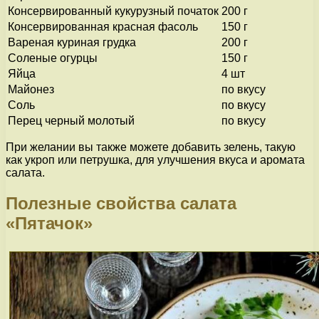
Консервированный кукурузный початок
200 г
Консервированная красная фасоль
150 г
Вареная куриная грудка
200 г
Соленые огурцы
150 г
Яйца
4 шт
Майонез
по вкусу
Соль
по вкусу
Перец черный молотый
по вкусу
При желании вы также можете добавить зелень, такую
как укроп или петрушка, для улучшения вкуса и аромата
салата.
Полезные свойства салата
«Пятачок»