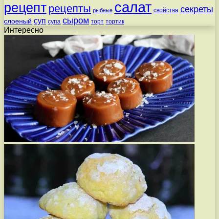
салат
рецепт
рецепты
секреты
свойства
рыбные
сыром
суп
слоеный
супа
торт
тортик
Интересно