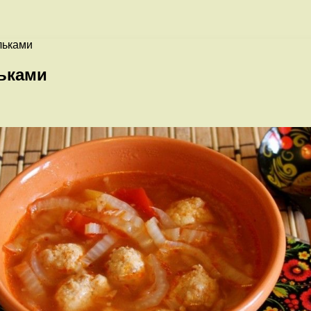
льками
ьками