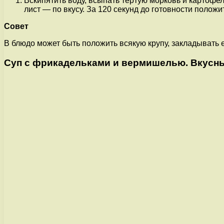
Вскипятить воду, всыпать тертую морковь и картофел
лист — по вкусу. За 120 секунд до готовности положи
Совет
В блюдо может быть положить всякую крупу, закладывать 
Суп с фрикадельками и вермишелью. Вкусны