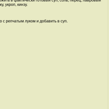
ожить в фактически готовый суп, соль, перец, лавровый
, укроп, кинзу.
 с репчатым луком и добавить в суп.