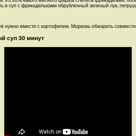
ь. Из хоть какого мясного фарша слепить фрикадельки, пол
ть в суп с фрикадельками обрубленный зеленый лук, петрушку
её нужно вместе с картофелем. Морковь обжарить совместно
й суп 30 минут