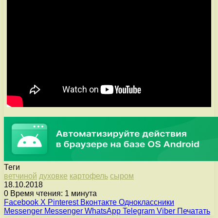
Теги
ветчиной
духовке
картофель
сыром
18.10.2018
0
Время чтения: 1 минута
Facebook
X
Pinterest
Вконтакте
Одноклассники
Messenger
Messenger
WhatsApp
Telegram
Viber
Печатать