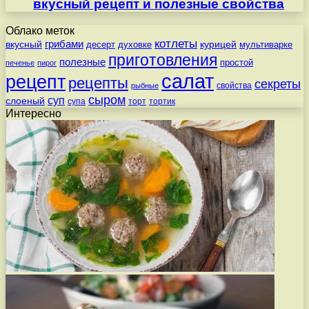
вкусный рецепт и полезные свойства
Облако меток
котлеты
вкусный
грибами
курицей
десерт
духовке
мультиварке
приготовления
полезные
простой
печенье
пирог
салат
рецепт
рецепты
секреты
свойства
рыбные
сыром
суп
слоеный
супа
торт
тортик
Интересно