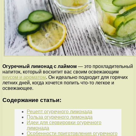
Огуречный лимонад с лаймом
— это прохладительный
напиток, который восхитит вас своим освежающим
вкусом и ароматом
. Он идеально подходит для горячих
летних дней, когда хочется попить что-то легкое и
освежающее.
Содержание статьи:
Рецепт огуречного лимонада
Польза огуречного лимонада
Идеи для сервировки огуречного
лимонада
Особенности приготовления огуречного