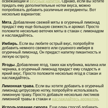
освежающий и
вкусный напиток
. Однако, если вы хотите
придать ему дополнительные нотки вкуса, можно
попробовать добавить различные ингредиенты. Вот
несколько вариантов:
Мята.
Добавление свежей мяты в огуречный лимонад
придаст ему еще большую свежесть и аромат. Просто
положите несколько веточек мяты в стакан с лимонадом
и наслаждайтесь.
Имбирь.
Если вы любите острый вкус, попробуйте
добавить немного свежего или сушеного имбиря в
огуречный лимонад. Он придаст напитку пикантность и
легкую остроту.
Ягоды.
Добавление ягод, таких как клубника, малина или
черника, в огуречный лимонад придаст ему сладость и
яркий вкус. Просто положите несколько ягод в стакан и
наслаждайтесь.
Лимонная трава.
Если вы хотите добавить в огуречный
лимонад цитрусовую нотку, попробуйте использовать
лимонную траву. Просто добавьте несколько листиков
лимонной травы в стакан и
наслаждайтесь ароматом
.
Использование сиропа.
Еще один способ добавить