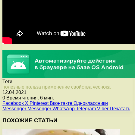
Теги
полезные
польза
применение
свойства
чеснока
12.04.2021
0
Время чтения: 6 мин.
Facebook
X
Pinterest
Вконтакте
Одноклассники
Messenger
Messenger
WhatsApp
Telegram
Viber
Печатать
ПОХОЖИЕ СТАТЬИ