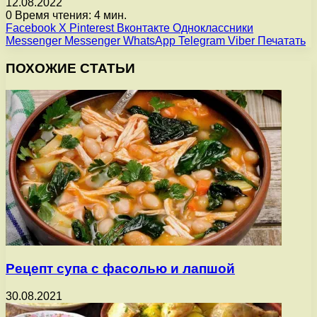
12.08.2022
0
Время чтения: 4 мин.
Facebook
X
Pinterest
Вконтакте
Одноклассники
Messenger
Messenger
WhatsApp
Telegram
Viber
Печатать
ПОХОЖИЕ СТАТЬИ
Рецепт супа с фасолью и лапшой
30.08.2021