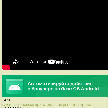
Теги
кукси
по-корейски
приготовления
рецепт
секреты