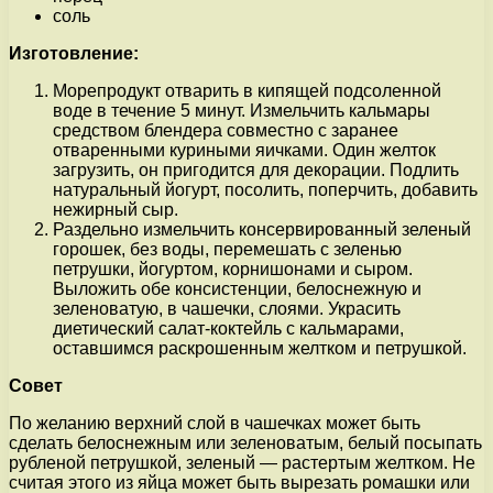
соль
Изготовление:
Морепродукт отварить в кипящей подсоленной
воде в течение 5 минут. Измельчить кальмары
средством блендера совместно с заранее
отваренными куриными яичками. Один желток
загрузить, он пригодится для декорации. Подлить
натуральный йогурт, посолить, поперчить, добавить
нежирный сыр.
Раздельно измельчить консервированный зеленый
горошек, без воды, перемешать с зеленью
петрушки, йогуртом, корнишонами и сыром.
Выложить обе консистенции, белоснежную и
зеленоватую, в чашечки, слоями. Украсить
диетический салат-коктейль с кальмарами,
оставшимся раскрошенным желтком и петрушкой.
Совет
По желанию верхний слой в чашечках может быть
сделать белоснежным или зеленоватым, белый посыпать
рубленой петрушкой, зеленый — растертым желтком. Не
считая этого из яйца может быть вырезать ромашки или