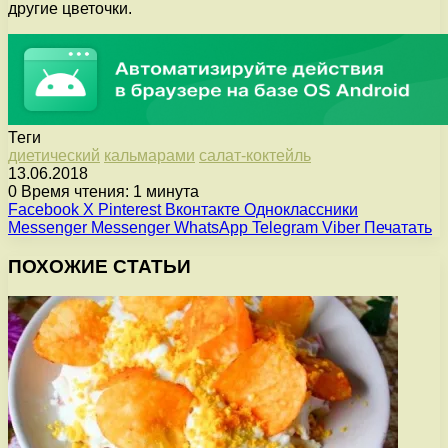
другие цветочки.
Теги
диетический
кальмарами
салат-коктейль
13.06.2018
0
Время чтения: 1 минута
Facebook
X
Pinterest
Вконтакте
Одноклассники
Messenger
Messenger
WhatsApp
Telegram
Viber
Печатать
ПОХОЖИЕ СТАТЬИ