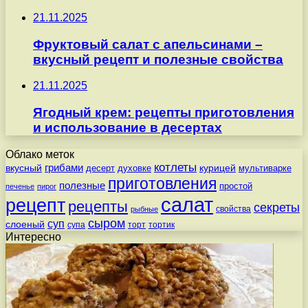
21.11.2025
Фруктовый салат с апельсинами –
вкусный рецепт и полезные свойства
21.11.2025
Ягодный крем: рецепты приготовления
и использование в десертах
Облако меток
котлеты
вкусный
грибами
курицей
десерт
духовке
мультиварке
приготовления
полезные
простой
печенье
пирог
салат
рецепт
рецепты
секреты
свойства
рыбные
сыром
суп
слоеный
супа
торт
тортик
Интересно