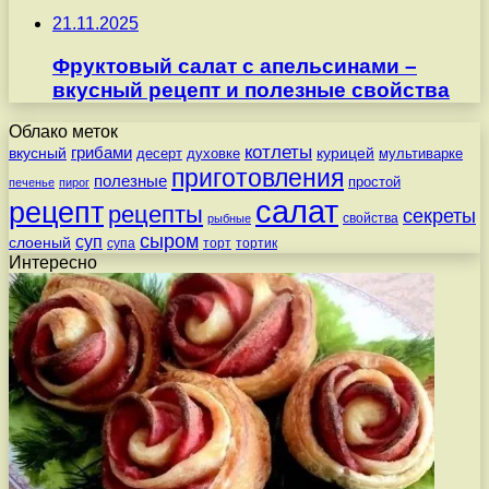
21.11.2025
Фруктовый салат с апельсинами –
вкусный рецепт и полезные свойства
Облако меток
котлеты
вкусный
грибами
курицей
десерт
духовке
мультиварке
приготовления
полезные
простой
печенье
пирог
салат
рецепт
рецепты
секреты
свойства
рыбные
сыром
суп
слоеный
супа
торт
тортик
Интересно