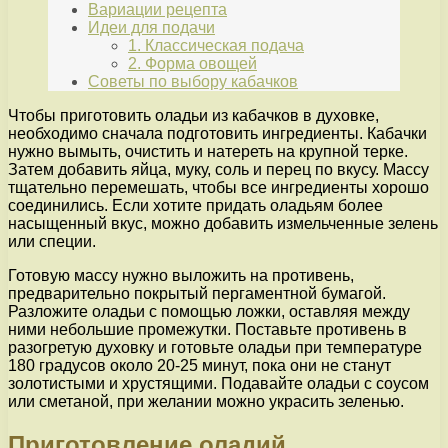
Вариации рецепта
Идеи для подачи
1. Классическая подача
2. Форма овощей
Советы по выбору кабачков
Чтобы приготовить оладьи из кабачков в духовке,
необходимо сначала подготовить ингредиенты. Кабачки
нужно вымыть, очистить и натереть на крупной терке.
Затем добавить яйца, муку, соль и перец по вкусу. Массу
тщательно перемешать, чтобы все ингредиенты хорошо
соединились. Если хотите придать оладьям более
насыщенный вкус, можно добавить измельченные зелень
или специи.
Готовую массу нужно выложить на противень,
предварительно покрытый пергаментной бумагой.
Разложите оладьи с помощью ложки, оставляя между
ними небольшие промежутки. Поставьте противень в
разогретую духовку и готовьте оладьи при температуре
180 градусов около 20-25 минут, пока они не станут
золотистыми и хрустящими. Подавайте оладьи с соусом
или сметаной, при желании можно украсить зеленью.
Приготовление оладий