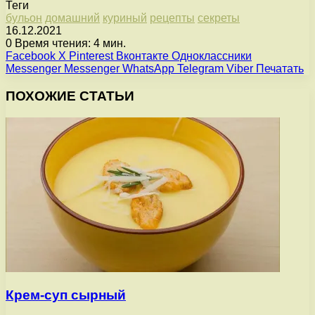
Теги
бульон
домашний
куриный
рецепты
секреты
16.12.2021
0
Время чтения: 4 мин.
Facebook
X
Pinterest
Вконтакте
Одноклассники
Messenger
Messenger
WhatsApp
Telegram
Viber
Печатать
ПОХОЖИЕ СТАТЬИ
Крем-суп сырный