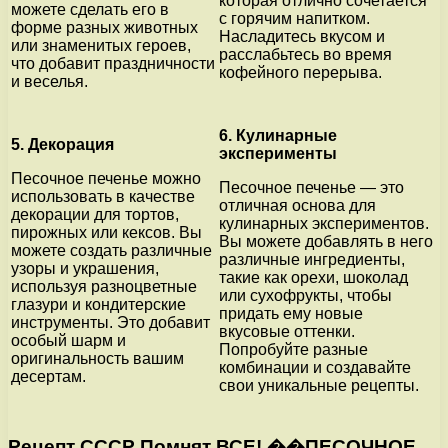
которая отлично сочетается
можете сделать его в
с горячим напитком.
форме разных животных
Насладитесь вкусом и
или знаменитых героев,
расслабьтесь во время
что добавит праздничности
кофейного перерыва.
и веселья.
6. Кулинарные
5. Декорация
эксперименты
Песочное печенье можно
Песочное печенье — это
использовать в качестве
отличная основа для
декорации для тортов,
кулинарных экспериментов.
пирожных или кексов. Вы
Вы можете добавлять в него
можете создать различные
различные ингредиенты,
узоры и украшения,
такие как орехи, шоколад
используя разноцветные
или сухофрукты, чтобы
глазури и кондитерские
придать ему новые
инструменты. Это добавит
вкусовые оттенки.
особый шарм и
Попробуйте разные
оригинальность вашим
комбинации и создавайте
десертам.
свои уникальные рецепты.
Рецепт СССР Помнят ВСЕ! ��ПЕСОЧНОЕ