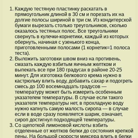
Каждую тестяную пластинку раскатать в
прямоугольник длиной в 30 см и порезать их на
долгие полосы шириной в три см. Из кондитерской
бумаги вырезать столько треугольников, сколько
оказалось тестяных полос. Все треугольники
свернуть в кулечки-корнетики, каждый из которых
обернуть, начиная с узенького конца,
приготовленными полосами (1 корнетик=1 полоса
теста).
Выложить заготовки швом вниз на противень,
смазать каждую взбитым яичным желтком и
выпекать все при 180 градусах в районе 20-25
минут. Для изготовка белкового крема нужно в
кастрюльку влить воду, добавить сахар и подогреть
смесь до 100 восемнадцать градусов —
температуру может быть измерить особенным
указателем температуры. В случае если такого
указателя температуры нет, в прохладную воду
нужно капнуть самую малость сиропа — в случае
если в воде сразу появляется шарик, означает,
сироп достигнул подходящей температуры.
Со щепоткой лимоновой кислоты взбить
отделенные от желтков белки до состояния крепкой
пены. На большой скорости миксера влить в белки