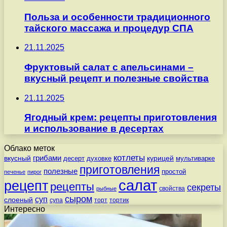
Польза и особенности традиционного
тайского массажа и процедур СПА
21.11.2025
Фруктовый салат с апельсинами –
вкусный рецепт и полезные свойства
21.11.2025
Ягодный крем: рецепты приготовления
и использование в десертах
Облако меток
котлеты
вкусный
грибами
курицей
десерт
духовке
мультиварке
приготовления
полезные
простой
печенье
пирог
салат
рецепт
рецепты
секреты
свойства
рыбные
сыром
суп
слоеный
супа
торт
тортик
Интересно