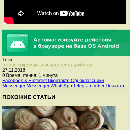
Теги
готового
кремом
слоеного
теста
трубочки
27.11.2018
0
Время чтения: 1 минута
Facebook
X
Pinterest
Вконтакте
Одноклассники
Messenger
Messenger
WhatsApp
Telegram
Viber
Печатать
ПОХОЖИЕ СТАТЬИ