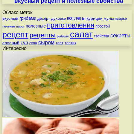
вкусный рецепт и полезные свойства
Облако меток
котлеты
вкусный
грибами
курицей
десерт
духовке
мультиварке
приготовления
полезные
простой
печенье
пирог
салат
рецепт
рецепты
секреты
свойства
рыбные
сыром
суп
слоеный
супа
торт
тортик
Интересно