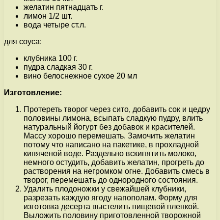
желатин пятнадцать г.
лимон 1/2 шт.
вода четыре ст.л.
для соуса:
клубника 100 г.
пудра сладкая 30 г.
вино белоснежное сухое 20 мл
Изготовление:
Протереть творог через сито, добавить сок и цедру
половины лимона, всыпать сладкую пудру, влить
натуральный йогурт без добавок и красителей.
Массу хорошо перемешать. Замочить желатин
потому что написано на пакетике, в прохладной
кипяченой воде. Раздельно вскипятить молоко,
немного остудить, добавить желатин, прогреть до
растворения на негромком огне. Добавить смесь в
творог, перемешать до однородного состояния.
Удалить плодоножки у свежайшей клубники,
разрезать каждую ягоду напополам. Форму для
изготовка десерта выстелить пищевой пленкой.
Выложить половину приготовленной творожной