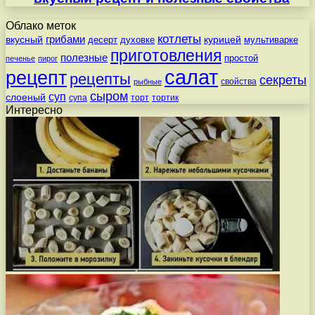
Облако меток
котлеты
вкусный
грибами
курицей
десерт
духовке
мультиварке
приготовления
полезные
простой
печенье
пирог
салат
рецепт
рецепты
секреты
свойства
рыбные
сыром
суп
слоеный
супа
торт
тортик
Интересно