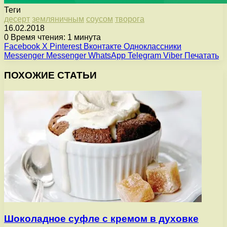
Теги
десерт
земляничным
соусом
творога
16.02.2018
0
Время чтения: 1 минута
Facebook
X
Pinterest
Вконтакте
Одноклассники
Messenger
Messenger
WhatsApp
Telegram
Viber
Печатать
ПОХОЖИЕ СТАТЬИ
Шоколадное суфле с кремом в духовке