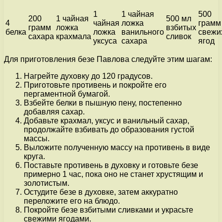
1
1 чайная
500
200
1 чайная
500 мл
4
чайная
ложка
грамм
грамм
ложка
взбитых
белка
ложка
ванильного
свежи
сахара
крахмала
сливок
уксуса
сахара
ягод
Для приготовления безе Павлова следуйте этим шагам:
Нагрейте духовку до 120 градусов.
Приготовьте противень и покройте его
пергаментной бумагой.
Взбейте белки в пышную пену, постепенно
добавляя сахар.
Добавьте крахмал, уксус и ванильный сахар,
продолжайте взбивать до образования густой
массы.
Выложите полученную массу на противень в виде
круга.
Поставьте противень в духовку и готовьте безе
примерно 1 час, пока оно не станет хрустящим и
золотистым.
Остудите безе в духовке, затем аккуратно
переложите его на блюдо.
Покройте безе взбитыми сливками и украсьте
свежими ягодами.