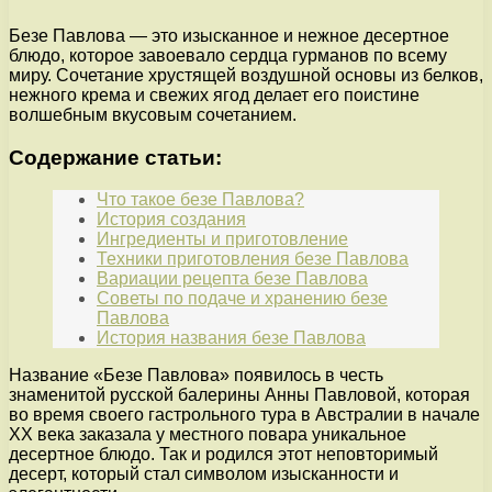
Безе Павлова — это изысканное и нежное десертное
блюдо, которое завоевало сердца гурманов по всему
миру. Сочетание хрустящей воздушной основы из белков,
нежного крема и свежих ягод делает его поистине
волшебным вкусовым сочетанием.
Содержание статьи:
Что такое безе Павлова?
История создания
Ингредиенты и приготовление
Техники приготовления безе Павлова
Вариации рецепта безе Павлова
Советы по подаче и хранению безе
Павлова
История названия безе Павлова
Название «Безе Павлова» появилось в честь
знаменитой русской балерины Анны Павловой, которая
во время своего гастрольного тура в Австралии в начале
XX века заказала у местного повара уникальное
десертное блюдо. Так и родился этот неповторимый
десерт, который стал символом изысканности и