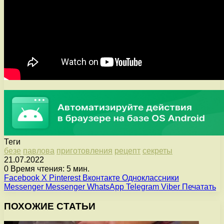
Теги
безе
павлова
приготовления
рецепт
секреты
21.07.2022
0
Время чтения: 5 мин.
Facebook
X
Pinterest
Вконтакте
Одноклассники
Messenger
Messenger
WhatsApp
Telegram
Viber
Печатать
ПОХОЖИЕ СТАТЬИ