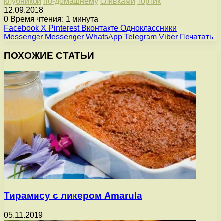
клубникой
по-домашнему
сливками
тортик
12.09.2018
0
Время чтения: 1 минута
Facebook
X
Pinterest
Вконтакте
Одноклассники
Messenger
Messenger
WhatsApp
Telegram
Viber
Печатать
ПОХОЖИЕ СТАТЬИ
Тирамису с ликером Amarula
05.11.2019