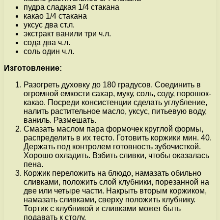
пудра сладкая 1/4 стакана
какао 1/4 стакана
уксус два ст.л.
экстракт ванили три ч.л.
сода два ч.л.
соль один ч.л.
Изготовление:
Разогреть духовку до 180 градусов. Соединить в
огромной емкости сахар, муку, соль, соду, порошок-
какао. Посреди консистенции сделать углубление,
налить растительное масло, уксус, питьевую воду,
ваниль. Размешать.
Смазать маслом пара формочек круглой формы,
распределить в их тесто. Готовить коржики мин. 40.
Держать под контролем готовность зубочисткой.
Хорошо охладить. Взбить сливки, чтобы оказалась
пена.
Коржик переложить на блюдо, намазать обильно
сливками, положить слой клубники, порезанной на
две или четыре части. Накрыть вторым коржиком,
намазать сливками, сверху положить клубнику.
Тортик с клубникой и сливками может быть
подавать к столу.