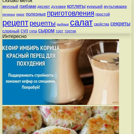
Облако меток
котлеты
вкусный
грибами
курицей
десерт
духовке
мультиварке
приготовления
полезные
простой
печенье
пирог
салат
рецепт
рецепты
секреты
свойства
рыбные
сыром
суп
слоеный
супа
торт
тортик
Интересно