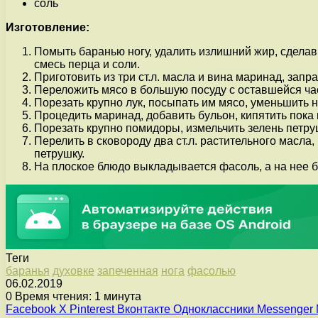
соль
Изготовление:
Помыть баранью ногу, удалить излишний жир, сделав
смесь перца и соли.
Приготовить из три ст.л. масла и вина маринад, зап
Переложить мясо в большую посуду с оставшейся часть
Порезать крупно лук, посыпать им мясо, уменьшить на
Процедить маринад, добавить бульон, кипятить пока 
Порезать крупно помидоры, измельчить зелень петру
Перелить в сковороду два ст.л. растительного масла
петрушку.
На плоское блюдо выкладывается фасоль, а на нее б
Теги
баранья
духовке
запеченная
нога
фасолью
06.02.2019
0
Время чтения: 1 минута
Facebook
X
Pinterest
Вконтакте
Одноклассники
Messenger