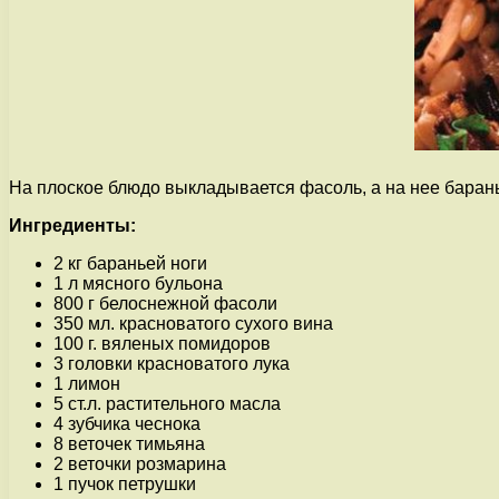
На плоское блюдо выкладывается фасоль, а на нее барань
Ингредиенты:
2 кг бараньей ноги
1 л мясного бульона
800 г белоснежной фасоли
350 мл. красноватого сухого вина
100 г. вяленых помидоров
3 головки красноватого лука
1 лимон
5 ст.л. растительного масла
4 зубчика чеснока
8 веточек тимьяна
2 веточки розмарина
1 пучок петрушки