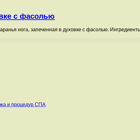
овке с фасолью
ранья нога, запеченная в духовке с фасолью. Ингредиенты: 
ажа и процедур СПА