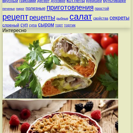
котлеты
вкусный
грибами
курицей
десерт
духовке
мультиварке
приготовления
полезные
простой
печенье
пирог
салат
рецепт
рецепты
секреты
свойства
рыбные
сыром
суп
слоеный
супа
торт
тортик
Интересно