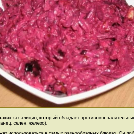
таких как алицин, который обладает противовоспалительны
анец, селен, железо).
жет использоваться в самых разнообразных блюдах. Он доб