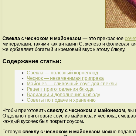
Свекла с чесноком и майонезом
— это прекрасное
соче
минералами, такими как витамин С, железо и фолиевая к
же добавляет богатый и кремовый вкус к этому блюду.
Содержание статьи:
Свекла — полезный корнеплод
Чеснок — незаменимая приправа
Майонез — сливочный соус для свеклы
Рецепт приготовления блюда
Вариации и дополнения к блюду
Советы по подаче и хранению
Чтобы приготовить
свеклу с чесноком и майонезом
, вы
Отдельно приготовьте соус из майонеза и чеснока, смешав
каждый кусочек был покрыт соусом.
Готовую
свеклу с чесноком и майонезом
можно подавать