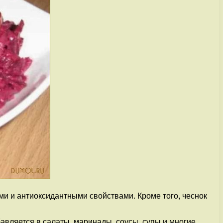
ми и антиоксидантными свойствами. Кроме того, чеснок
авляется в салаты, маринады, соусы, супы и многие