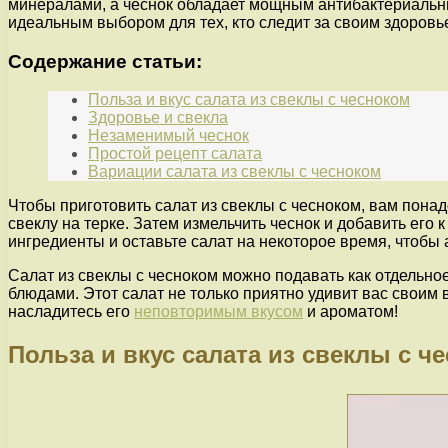
минералами, а чеснок обладает мощным антибактериальны
идеальным выбором для тех, кто следит за своим здоровь
Содержание статьи:
Польза и вкус салата из свеклы с чесноком
Здоровье и свекла
Незаменимый чеснок
Простой рецепт салата
Вариации салата из свеклы с чесноком
Чтобы приготовить салат из свеклы с чесноком, вам понад
свеклу на терке. Затем измельчить чеснок и добавить его
ингредиенты и оставьте салат на некоторое время, чтобы 
Салат из свеклы с чесноком можно подавать как отдельно
блюдами. Этот салат не только приятно удивит вас своим в
насладитесь его
неповторимым вкусом
и ароматом!
Польза и вкус салата из свеклы с ч