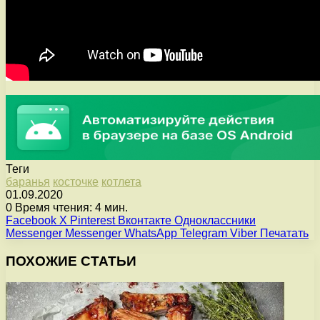
Теги
баранья
косточке
котлета
01.09.2020
0
Время чтения: 4 мин.
Facebook
X
Pinterest
Вконтакте
Одноклассники
Messenger
Messenger
WhatsApp
Telegram
Viber
Печатать
ПОХОЖИЕ СТАТЬИ