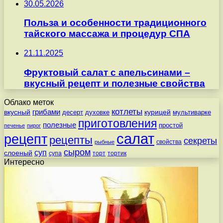
30.05.2026
Польза и особенности традиционного
тайского массажа и процедур СПА
21.11.2025
Фруктовый салат с апельсинами –
вкусный рецепт и полезные свойства
Облако меток
котлеты
вкусный
грибами
курицей
десерт
духовке
мультиварке
приготовления
полезные
простой
печенье
пирог
салат
рецепт
рецепты
секреты
свойства
рыбные
сыром
суп
слоеный
супа
торт
тортик
Интересно