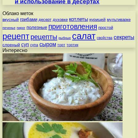
и использование в десертах
Облако меток
котлеты
вкусный
грибами
курицей
десерт
духовке
мультиварке
приготовления
полезные
простой
печенье
пирог
салат
рецепт
рецепты
секреты
свойства
рыбные
сыром
суп
слоеный
супа
торт
тортик
Интересно