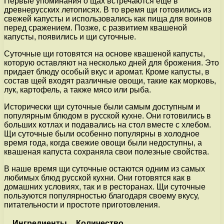
Первые упоминания о щах встречаются еще в
древнерусских летописях. В то время щи готовились из
свежей капусты и использовались как пища для воинов
перед сражением. Позже, с развитием квашеной
капусты, появились и щи суточные.
Суточные щи готовятся на основе квашеной капусты,
которую оставляют на несколько дней для брожения. Это
придает блюду особый вкус и аромат. Кроме капусты, в
состав щей входят различные овощи, такие как морковь,
лук, картофель, а также мясо или рыба.
Исторически щи суточные были самым доступным и
популярным блюдом в русской кухне. Они готовились в
больших котлах и подавались на стол вместе с хлебом.
Щи суточные были особенно популярны в холодное
время года, когда свежие овощи были недоступны, а
квашеная капуста сохраняла свои полезные свойства.
В наше время щи суточные остаются одним из самых
любимых блюд русской кухни. Они готовятся как в
домашних условиях, так и в ресторанах. Щи суточные
пользуются популярностью благодаря своему вкусу,
питательности и простоте приготовления.
Ингредиенты
Количество