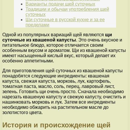
Варианты подачи щей суточных
Традиции и обычаи употребления щей
суточных
Щи суточные в русской кухне и за ее
пределами
Одной из популярных вариаций щей являются
щи
суточные из квашеной капусты
. Это очень вкусное и
питательное блюдо, которое отличается своим
особенным вкусом и ароматом. Щи из квашеной капусты
имеют насыщенный кислый вкус, который делает их
особенно аппетитными.
Для приготовления щей суточных из квашеной капусты
понадобятся следующие ингредиенты: квашеная
капуста, свежая капуста, морковь, лук, картофель,
томатная паста, масло, соль, перец, лавровый лист,
зелень. Готовить щи очень просто. Сначала необходимо
нарезать квашеную капусту и свежую капусту, очистить и
нашинковать морковь и лук. Затем все ингредиенты
необходимо обжарить на растительном масле до
золотистого цвета.
История и происхождение щей