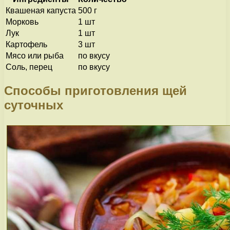
Квашеная капуста
500 г
Морковь
1 шт
Лук
1 шт
Картофель
3 шт
Мясо или рыба
по вкусу
Соль, перец
по вкусу
Способы приготовления щей
суточных