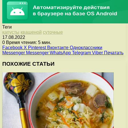
Теги
капусты
квашеной
суточные
17.08.2022
0
Время чтения: 5 мин.
Facebook
X
Pinterest
Вконтакте
Одноклассники
Messenger
Messenger
WhatsApp
Telegram
Viber
Печатать
ПОХОЖИЕ СТАТЬИ