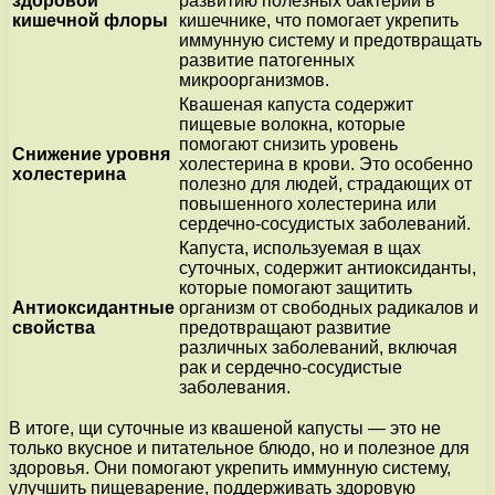
здоровой
развитию полезных бактерий в
кишечной флоры
кишечнике, что помогает укрепить
иммунную систему и предотвращать
развитие патогенных
микроорганизмов.
Квашеная капуста содержит
пищевые волокна, которые
помогают снизить уровень
Снижение уровня
холестерина в крови. Это особенно
холестерина
полезно для людей, страдающих от
повышенного холестерина или
сердечно-сосудистых заболеваний.
Капуста, используемая в щах
суточных, содержит антиоксиданты,
которые помогают защитить
Антиоксидантные
организм от свободных радикалов и
свойства
предотвращают развитие
различных заболеваний, включая
рак и сердечно-сосудистые
заболевания.
В итоге, щи суточные из квашеной капусты — это не
только вкусное и питательное блюдо, но и полезное для
здоровья. Они помогают укрепить иммунную систему,
улучшить пищеварение, поддерживать здоровую