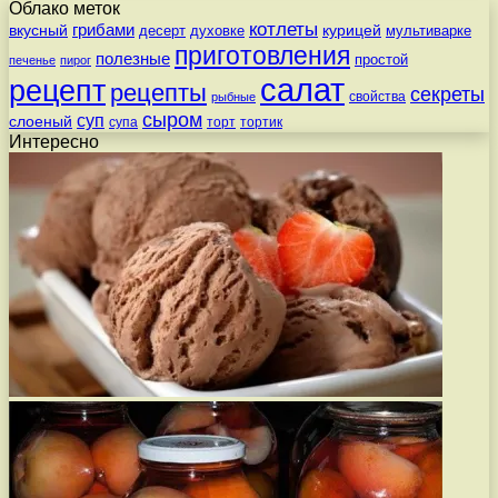
Облако меток
котлеты
вкусный
грибами
курицей
десерт
духовке
мультиварке
приготовления
полезные
простой
печенье
пирог
салат
рецепт
рецепты
секреты
свойства
рыбные
сыром
суп
слоеный
супа
торт
тортик
Интересно