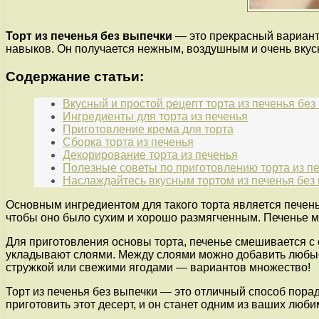
Торт из печенья без выпечки
— это прекрасный вариант д
навыков. Он получается нежным, воздушным и очень вкус
Содержание статьи:
Вкусный и простой рецепт торта из печенья без
Ингредиенты для торта из печенья
Приготовление крема для торта
Сборка торта из печенья
Декорирование торта из печенья
Полезные советы по приготовлению торта из п
Наслаждайтесь вкусным тортом из печенья без 
Основным ингредиентом для такого торта является печень
чтобы оно было сухим и хорошо размягченным. Печенье мо
Для приготовления основы торта, печенье смешивается 
укладывают слоями. Между слоями можно добавить любые н
стружкой или свежими ягодами — вариантов множество!
Торт из печенья без выпечки — это отличный способ порад
приготовить этот десерт, и он станет одним из ваших люби