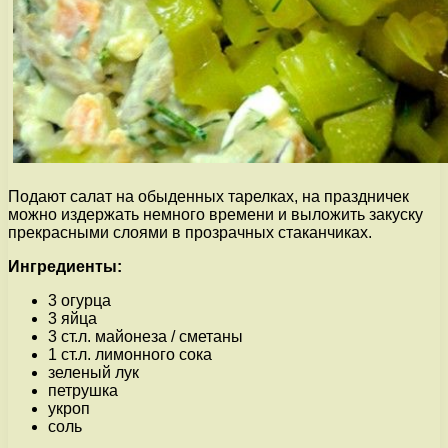
Подают салат на обыденных тарелках, на праздничек
можно издержать немного времени и выложить закуску
прекрасными слоями в прозрачных стаканчиках.
Ингредиенты:
3 огурца
3 яйца
3 ст.л. майонеза / сметаны
1 ст.л. лимонного сока
зеленый лук
петрушка
укроп
соль