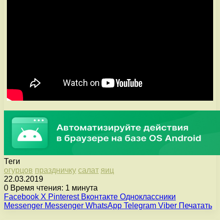
Теги
огурцов
праздничку
салат
яиц
22.03.2019
0
Время чтения: 1 минута
Facebook
X
Pinterest
Вконтакте
Одноклассники
Messenger
Messenger
WhatsApp
Telegram
Viber
Печатать