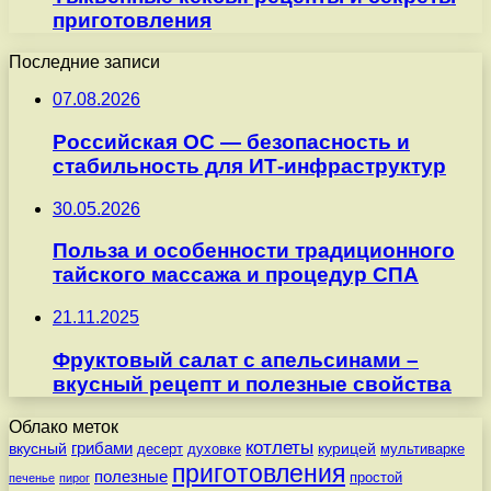
приготовления
Последние записи
07.08.2026
Российская ОС — безопасность и
стабильность для ИТ-инфраструктур
30.05.2026
Польза и особенности традиционного
тайского массажа и процедур СПА
21.11.2025
Фруктовый салат с апельсинами –
вкусный рецепт и полезные свойства
Облако меток
котлеты
вкусный
грибами
курицей
десерт
духовке
мультиварке
приготовления
полезные
простой
печенье
пирог