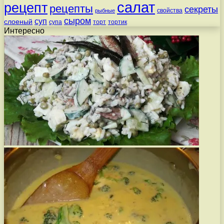
салат
рецепт
рецепты
секреты
свойства
рыбные
сыром
суп
слоеный
супа
торт
тортик
Интересно