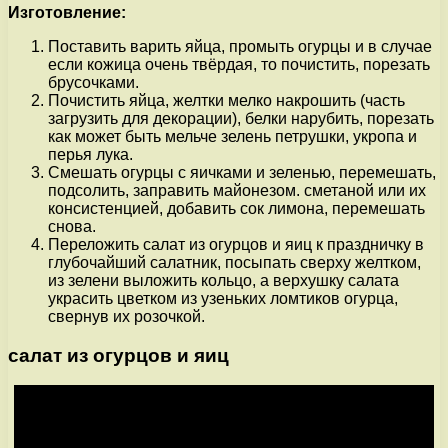
Изготовление:
Поставить варить яйца, промыть огурцы и в случае
если кожица очень твёрдая, то почистить, порезать
брусочками.
Почистить яйца, желтки мелко накрошить (часть
загрузить для декорации), белки нарубить, порезать
как может быть мельче зелень петрушки, укропа и
перья лука.
Смешать огурцы с яичками и зеленью, перемешать,
подсолить, заправить майонезом. сметаной или их
консистенцией, добавить сок лимона, перемешать
снова.
Переложить салат из огурцов и яиц к праздничку в
глубочайший салатник, посыпать сверху желтком,
из зелени выложить кольцо, а верхушку салата
украсить цветком из узеньких ломтиков огурца,
свернув их розочкой.
салат из огурцов и яиц