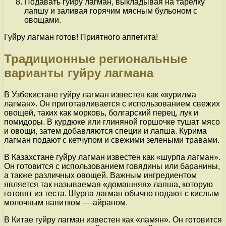
Подавать гуйру лагман, выкладывая на тарелку
лапшу и заливая горячим мясным бульоном с
овощами.
Гуйру лагман готов! Приятного аппетита!
Традиционные региональные
варианты гуйру лагмана
В Узбекистане гуйру лагман известен как «курилма
лагман». Он приготавливается с использованием свежих
овощей, таких как морковь, болгарский перец, лук и
помидоры. В курдюке или глиняной горшочке тушат мясо
и овощи, затем добавляются специи и лапша. Курима
лагман подают с кетчупом и свежими зелеными травами.
В Казахстане гуйру лагман известен как «шурпа лагман».
Он готовится с использованием говядины или баранины,
а также различных овощей. Важным ингредиентом
является так называемая «домашняя» лапша, которую
готовят из теста. Шурпа лагман обычно подают с кислым
молочным напитком — айраном.
В Китае гуйру лагман известен как «ламян». Он готовится