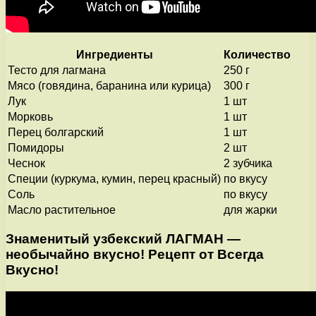
Ингредиенты
Количество
Тесто для лагмана
250 г
Мясо (говядина, баранина или курица)
300 г
Лук
1 шт
Морковь
1 шт
Перец болгарский
1 шт
Помидоры
2 шт
Чеснок
2 зубчика
Специи (куркума, кумин, перец красный)
по вкусу
Соль
по вкусу
Масло растительное
для жарки
Знаменитый узбекский ЛАГМАН —
необычайно вкусно! Рецепт от Всегда
Вкусно!