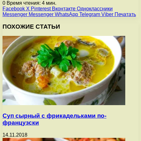
0
Время чтения: 4 мин.
Facebook
X
Pinterest
Вконтакте
Одноклассники
Messenger
Messenger
WhatsApp
Telegram
Viber
Печатать
ПОХОЖИЕ СТАТЬИ
Суп сырный с фрикадельками по-
французски
14.11.2018