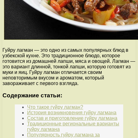
Гуйру лагман — это одно из самых популярных блюд в
узбекской кухне. Это традиционное блюдо, которое
готовится из домашней лапши, мяса и овощей. Лагман —
это вариант длинной, тонкой лапши, которую готовят из
муки и яиц. Гуйру лагман отличается своим
неповторимым вкусом и ароматом, который
завораживает с первого взгляда.
Содержание статьи:
Что такое гуйру лагман?
История возникновения гуйру лагмана
Состав и приготовление гуйру лагмана
Традиционные региональные варианты
гуйру лагмана
Популярность гуйру лагмана за