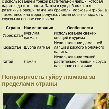
с использованием тонкой растительной лапши, которая
варится до готовности. Затем в суп добавляются
различные овощи, такие как брокколи, морковь и грибы, а
также мясо или морепродукты. Ламян обычно подают с
соусом на основе сои и чили.
Страна
Наименование
Особенности
Курилма
Использование свежих
Узбекистан
лагман
овощей и курима
Использование домашней
Казахстан
Шурпа лагман
лапши и кислого молочного
напитка
Использование тонкой
Китай
Ламян
растительной лапши и соуса
на основе сои и чили
Популярность гуйру лагмана за
пределами страны