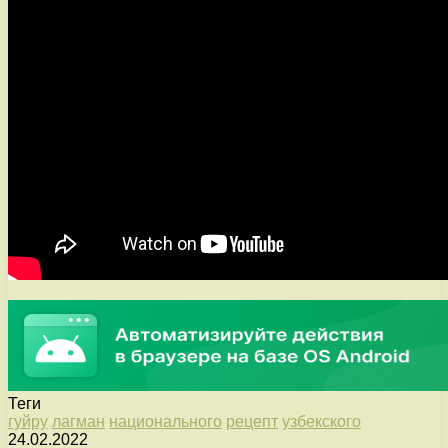
Теги
гуйру
лагман
национального
рецепт
узбекского
24.02.2022