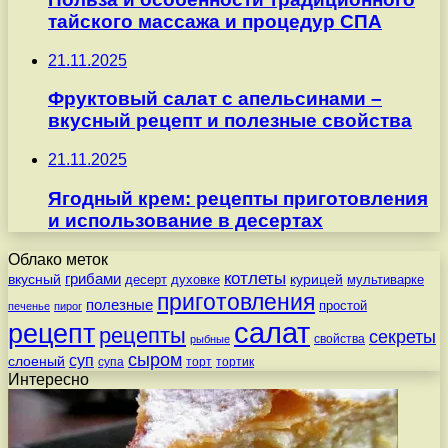
тайского массажа и процедур СПА
21.11.2025
Фруктовый салат с апельсинами –
вкусный рецепт и полезные свойства
21.11.2025
Ягодный крем: рецепты приготовления
и использование в десертах
Облако меток
котлеты
вкусный
грибами
курицей
десерт
духовке
мультиварке
приготовления
полезные
простой
печенье
пирог
салат
рецепт
рецепты
секреты
свойства
рыбные
сыром
суп
слоеный
супа
торт
тортик
Интересно