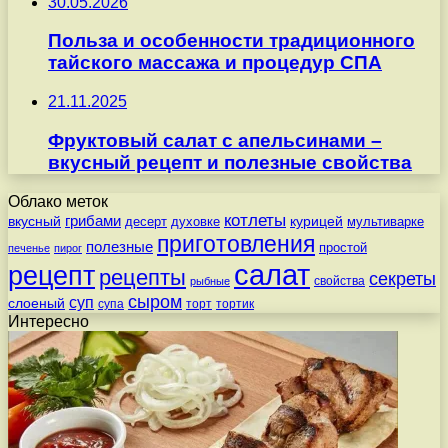
30.05.2026
Польза и особенности традиционного
тайского массажа и процедур СПА
21.11.2025
Фруктовый салат с апельсинами –
вкусный рецепт и полезные свойства
Облако меток
котлеты
вкусный
грибами
курицей
десерт
духовке
мультиварке
приготовления
полезные
простой
печенье
пирог
салат
рецепт
рецепты
секреты
свойства
рыбные
сыром
суп
слоеный
супа
торт
тортик
Интересно