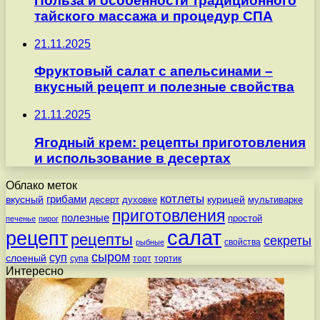
Польза и особенности традиционного
тайского массажа и процедур СПА
21.11.2025
Фруктовый салат с апельсинами –
вкусный рецепт и полезные свойства
21.11.2025
Ягодный крем: рецепты приготовления
и использование в десертах
Облако меток
котлеты
вкусный
грибами
курицей
десерт
духовке
мультиварке
приготовления
полезные
простой
печенье
пирог
салат
рецепт
рецепты
секреты
свойства
рыбные
сыром
суп
слоеный
супа
торт
тортик
Интересно