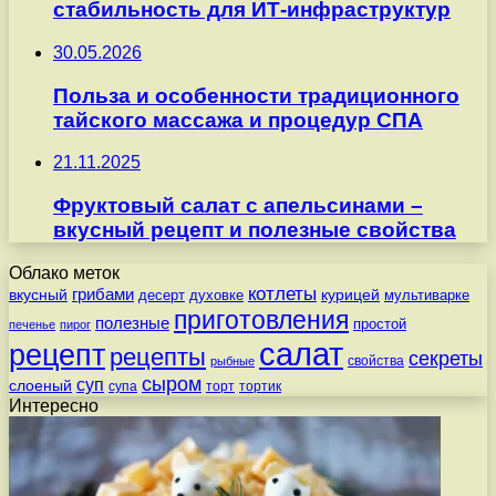
стабильность для ИТ-инфраструктур
30.05.2026
Польза и особенности традиционного
тайского массажа и процедур СПА
21.11.2025
Фруктовый салат с апельсинами –
вкусный рецепт и полезные свойства
Облако меток
котлеты
вкусный
грибами
курицей
десерт
духовке
мультиварке
приготовления
полезные
простой
печенье
пирог
салат
рецепт
рецепты
секреты
свойства
рыбные
сыром
суп
слоеный
супа
торт
тортик
Интересно