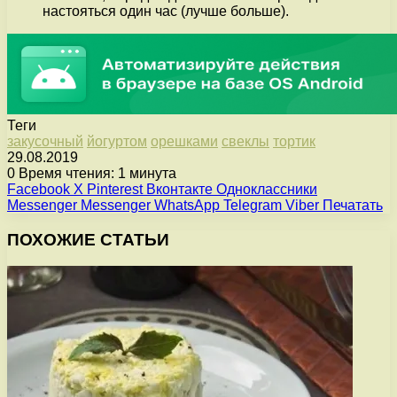
настояться один час (лучше больше).
Теги
закусочный
йогуртом
орешками
свеклы
тортик
29.08.2019
0
Время чтения: 1 минута
Facebook
X
Pinterest
Вконтакте
Одноклассники
Messenger
Messenger
WhatsApp
Telegram
Viber
Печатать
ПОХОЖИЕ СТАТЬИ