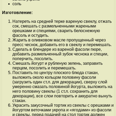
соль
Изготовление:
Натереть на средней терке вареную свеклу, отжать
сок, смешать с размельченными жареными
орешками и специями, сварить белоснежную
фасоль и остудить.
Жарить в оливковом масле пропущенный через
пресс чеснок, добавить его в свеклу и перемешать.
Сделать в блендере из вареной фасоли пюре,
добавить размельченный зубок чеснока и специи,
поперчить, посолить.
Смешать йогурт и рубленую зелень, заправить
перцем, посолить и перемешать.
Поставить по центру плоского блюда стакан,
выложить около кольцом половину фасоли
(загрузить один ст.л. для декорации), сверху слой
умеренно смазать половиной йогурта, выложить на
него половину свеклы (1 ст.л. сохранить для
декорации), все слои повторить и аккуратно вынуть
стакан.
Украсить закусочный тортик из свеклы с орешками и
йогуртом веточками укропа и «ягодами» из фасоли
и свеклы, перед подачей на стол тортик должен